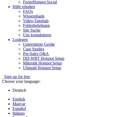
FreierHotspot Social
Hilfe erhalten
FAQs
Wissensbank
Video-Tutorials
Fehlerbehebung
Site Suche
Uns kontaktieren
Loslegen
Unterstützte Geräte
Case Studies
Pre-Sales Q&A
DD-WRT Hotspot Setup
Mikrotik Hotspot Setup
Ubiquiti Hotspot Setup
Sign up for free
Choose your language:
Deutsch
English
Magyar
Español
Italiano