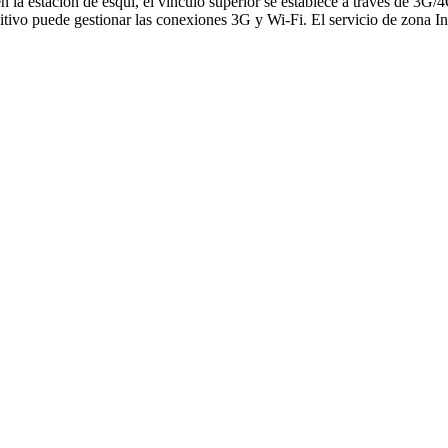
 la estación de esquí, el vínculo superior se establece a través de 3G/
o puede gestionar las conexiones 3G y Wi-Fi. El servicio de zona Inte