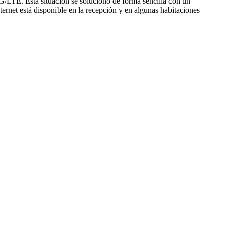
4G/LTE. Esta situación se solucionó de forma sencilla con un
rnet está disponible en la recepción y en algunas habitaciones