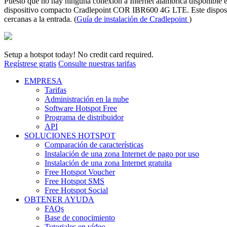
Puesto que no hay ninguna conexión a Internet alámbrica disponible en
dispositivo compacto Cradlepoint COR IBR600 4G LTE. Este dispositiv
cercanas a la entrada. (
Guía de instalación de Cradlepoint
)
Setup a hotspot today! No credit card required.
Regístrese gratis
Consulte nuestras tarifas
EMPRESA
Tarifas
Administración en la nube
Software Hotspot Free
Programa de distribuidor
API
SOLUCIONES HOTSPOT
Comparación de características
Instalación de una zona Internet de pago por uso
Instalación de una zona Internet gratuita
Free Hotspot Voucher
Free Hotspot SMS
Free Hotspot Social
OBTENER AYUDA
FAQs
Base de conocimiento
Tutoriales en vídeo