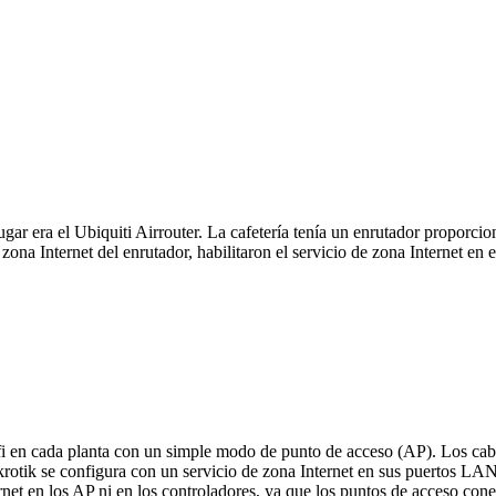
lugar era el Ubiquiti Airrouter. La cafetería tenía un enrutador proporci
zona Internet del enrutador, habilitaron el servicio de zona Internet e
nifi en cada planta con un simple modo de punto de acceso (AP). Los ca
rotik se configura con un servicio de zona Internet en sus puertos LAN
ernet en los AP ni en los controladores, ya que los puntos de acceso con