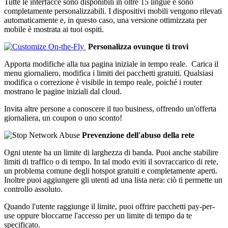
Tutte le interfacce sono disponibili in oltre 15 lingue e sono
completamente personalizzabili. I dispositivi mobili vengono rilevati
automaticamente e, in questo caso, una versione ottimizzata per
mobile è mostrata ai tuoi ospiti.
Personalizza ovunque ti trovi
Apporta modifiche alla tua pagina iniziale in tempo reale. Carica il
menu giornaliero, modifica i limiti dei pacchetti gratuiti. Qualsiasi
modifica o correzione è visibile in tempo reale, poiché i router
mostrano le pagine iniziali dal cloud.
Invita altre persone a conoscere il tuo business, offrendo un'offerta
giornaliera, un coupon o uno sconto!
Prevenzione dell'abuso della rete
Ogni utente ha un limite di larghezza di banda. Puoi anche stabilire
limiti di traffico o di tempo. In tal modo eviti il sovraccarico di rete,
un problema comune degli hotspot gratuiti e completamente aperti.
Inoltre puoi aggiungere gli utenti ad una lista nera: ciò ti permette un
controllo assoluto.
Quando l'utente raggiunge il limite, puoi offrire pacchetti pay-per-
use oppure bloccarne l'accesso per un limite di tempo da te
specificato.