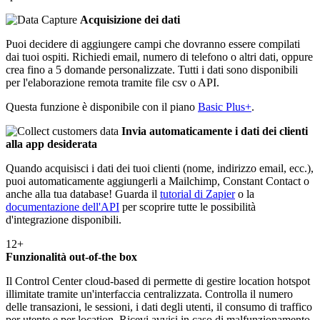
Acquisizione dei dati
Puoi decidere di aggiungere campi che dovranno essere compilati
dai tuoi ospiti. Richiedi email, numero di telefono o altri dati, oppure
crea fino a 5 domande personalizzate. Tutti i dati sono disponibili
per l'elaborazione remota tramite file csv o API.
Questa funzione è disponibile con il piano
Basic Plus+
.
Invia automaticamente i dati dei clienti
alla app desiderata
Quando acquisisci i dati dei tuoi clienti (nome, indirizzo email, ecc.),
puoi automaticamente aggiungerli a Mailchimp, Constant Contact o
anche alla tua database! Guarda il
tutorial di Zapier
o la
documentazione dell'API
per scoprire tutte le possibilità
d'integrazione disponibili.
12+
Funzionalità out-of-the box
Il Control Center cloud-based di permette di gestire location hotspot
illimitate tramite un'interfaccia centralizzata. Controlla il numero
delle transazioni, le sessioni, i dati degli utenti, il consumo di traffico
per utente e per location. Ricevi avvisi in caso di malfunzionamento