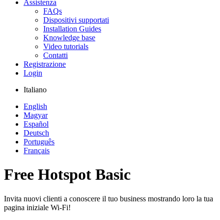
Assistenza
FAQs
Dispositivi supportati
Installation Guides
Knowledge base
Video tutorials
Contatti
Registrazione
Login
Italiano
English
Magyar
Español
Deutsch
Português
Français
Free Hotspot Basic
Invita nuovi clienti a conoscere il tuo business mostrando loro la tua
pagina iniziale Wi-Fi!