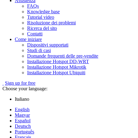
Assistenza
FAQs
Knowledge base
Tutorial video
Risoluzione dei problemi
Ricerca del sito
Contatti
Come iniziare
Dispositivi supportati
Studi di casi
Domande frequenti delle pre-vendite
Installazione Hotspot DD-WRT
Installazione Hotspot Mikrotik
Installazione Hotspot Ubiquiti
Sign up for free
Choose your language:
Italiano
English
Magyar
Español
Deutsch
Português
Français