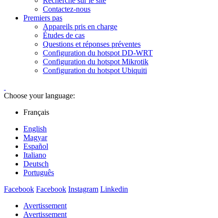
Recherche sur le site
Contactez-nous
Premiers pas
Appareils pris en charge
Études de cas
Questions et réponses préventes
Configuration du hotspot DD-WRT
Configuration du hotspot Mikrotik
Configuration du hotspot Ubiquiti
Choose your language:
Français
English
Magyar
Español
Italiano
Deutsch
Português
Facebook
Facebook
Instagram
Linkedin
Avertissement
Avertissement